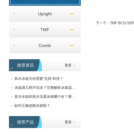
Upright
下一个：
TMF BCD-5
TMF
Combi
推荐资讯
更多
风冷冰箱为何需要“无风”科技？
冰箱调几档不结冰？完整解析冰箱温度设置
直冷冰箱和风冷无霜冰箱哪个好？看完不用纠结了
如何正确选购冰箱呢？
推荐产品
更多