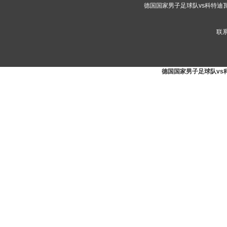
德国国家男子足球队vs科特迪瓦
联系
德国国家男子足球队vs