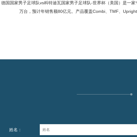
德国国家男子足球队vs科特迪瓦国家男子足球队-世界杯（美国）是一家
万台，预计年销售额80亿元。产品覆盖Combi、TMF、Up
姓名：